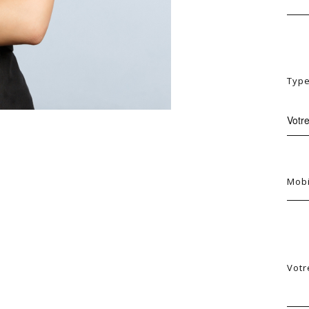
Type
Votr
Mobi
Votr